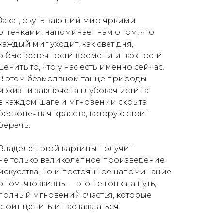
Закат, окутывающий мир яркими
оттенками, напоминает нам о том, что
каждый миг уходит, как свет дня,
о быстротечности времени и важности
ценить то, что у нас есть именно сейчас.
В этом безмолвном танце природы
и жизни заключена глубокая истина:
в каждом шаге и мгновении скрыта
бесконечная красота, которую стоит
беречь.
Владелец этой картины получит
не только великолепное произведение
искусства, но и постоянное напоминание
о том, что жизнь — это не гонка, а путь,
полный мгновений счастья, которые
стоит ценить и наслаждаться!